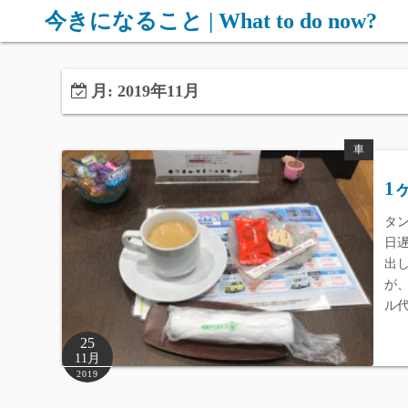
コ
今きになること | What to do now?
ン
テ
ン
月:
2019年11月
ツ
へ
車
ス
キ
1
ッ
タ
プ
日
出
が
ル
25
11月
2019