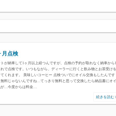
ヶ月点検
ントが納車して1ヶ月以上経つんですが、点検の予約が取れなく納車から1
遅れで点検です。いつもながら、ディーラーに行くと飲み物とお茶受け
してくれます。 美味しいコーヒー 点検ついでにオイル交換もしたんです
、無料じゃないんですね…てっきり無料と思って交換したら納品書にオ
代が…今度からは料金…
続きを読む