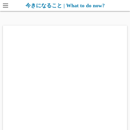
コ
今きになること | What to do now?
ン
テ
ン
ツ
へ
ス
キ
ッ
プ