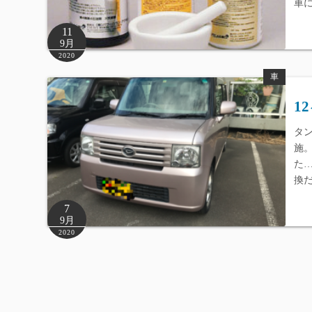
車
11
9月
2020
車
1
タ
施
た
換
7
9月
2020