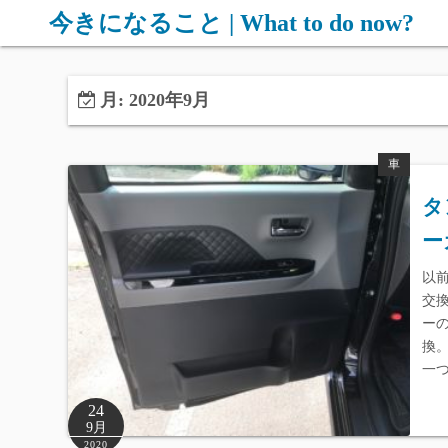
コ
今きになること | What to do now?
ン
テ
ン
月:
2020年9月
ツ
へ
車
ス
キ
タ
ッ
ー
プ
以
交
ー
換
一
24
9月
2020