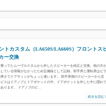
ントカスタム（LA650S/LA660S）フロントス
カー交換
前乗ってたムーヴカスタムから外したスピーカーを純正と交換。他の方
換している情報がなかったため忘備録として記録。助手席と運転席はピ
の厚さでドアサッシがちょっと違います。 助手席側のスピーカーから交
。ビスはドアノブとドアポケットの中。ドアポケットを外した中に隠れ
つあります。 ドアノブのビ…
続きを読む