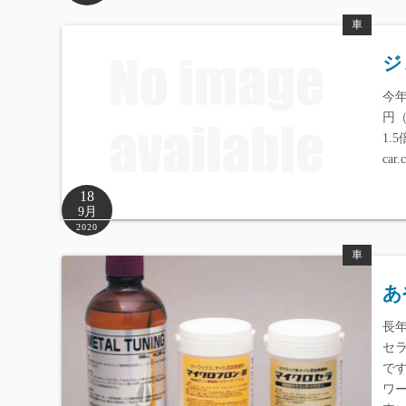
車
ジ
今
円
1.
car
18
9月
2020
車
あ
長
セ
で
ワ