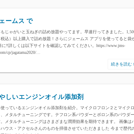
ェームス で
年もじゃがいと玉ねぎの詰め放題やってます。早速行ってきました。1,50
（税込）以上購入で詰め放題！さらにジェームス アプリを使ってると袋
5倍に‼︎詳しくは以下サイトを確認してみてください。https://www.jms-
.com/cp/jagatama2020/…
続きを読む
やしいエンジンオイル添加剤
年使っているエンジンオイル添加剤を紹介。マイクロフロン２とマイク
ラ、メタルチューニングです。テフロン系パウダーとボロン系のパウダ
す。メタルチューニングはさまざまな潤滑効果を期待できます。 画像は
ーハウス・アクセルさんのものを拝借させていただきました 今まで歴代