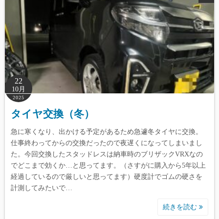
22
10月
2025
タイヤ交換（冬）
急に寒くなり、出かける予定があるため急遽冬タイヤに交換。
仕事終わってからの交換だったので夜遅くになってしまいまし
た。今回交換したスタッドレスは納車時のブリザックVRXなの
でどこまで効くか…と思ってます。（さすがに購入から5年以上
経過しているので厳しいと思ってます）硬度計でゴムの硬さを
計測してみたいで…
続きを読む