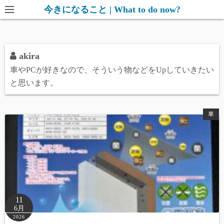
コ
今きになること | What to do now?
ン
テ
ン
akira
ツ
車やPCが好きなので、そういう物などをUpしていきたい
へ
と思います。
ス
キ
ッ
車
プ
11
6月
2026