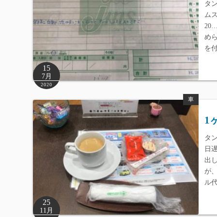
タ
ムス
2
め
を
15
7月
2020
車
1
タ
日
出
が
ル
25
11月