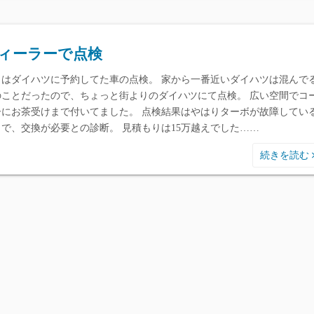
ィーラーで点検
日はダイハツに予約してた車の点検。 家から一番近いダイハツは混んで
のことだったので、ちょっと街よりのダイハツにて点検。 広い空間でコ
ーにお茶受けまで付いてました。 点検結果はやはりターボが故障してい
うで、交換が必要との診断。 見積もりは15万越えでした……
続きを読む