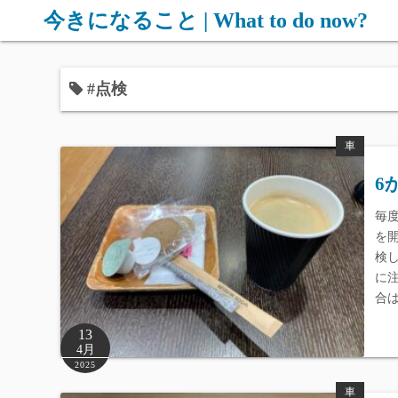
コ
今きになること | What to do now?
ン
テ
ン
#点検
ツ
へ
車
ス
キ
6
ッ
毎
プ
を
検
に
合
13
4月
2025
車