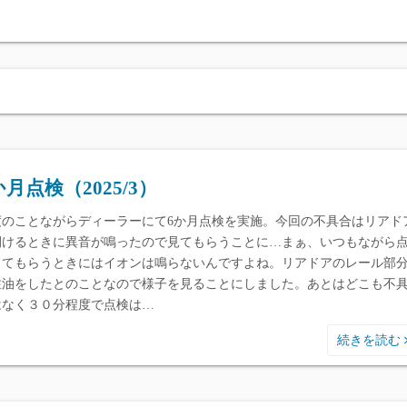
か月点検（2025/3）
度のことながらディーラーにて6か月点検を実施。今回の不具合はリアド
開けるときに異音が鳴ったので見てもらうことに…まぁ、いつもながら
してもらうときにはイオンは鳴らないんですよね。リアドアのレール部
注油をしたとのことなので様子を見ることにしました。あとはどこも不
はなく３０分程度で点検は…
続きを読む