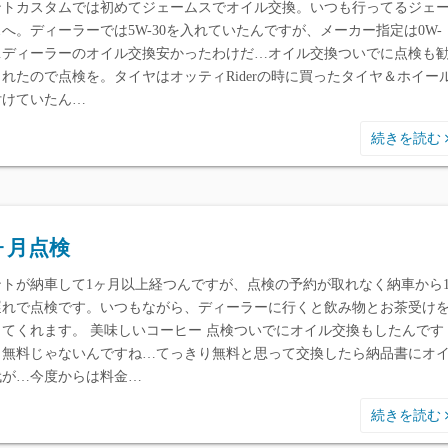
ントカスタムでは初めてジェームスでオイル交換。いつも行ってるジェ
へ。ディーラーでは5W-30を入れていたんですが、メーカー指定は0W-
0…ディーラーのオイル交換安かったわけだ…オイル交換ついでに点検も
られたので点検を。タイヤはオッティRiderの時に買ったタイヤ＆ホイー
付けていたん…
続きを読む
ヶ月点検
ントが納車して1ヶ月以上経つんですが、点検の予約が取れなく納車から1
遅れで点検です。いつもながら、ディーラーに行くと飲み物とお茶受け
してくれます。 美味しいコーヒー 点検ついでにオイル交換もしたんです
、無料じゃないんですね…てっきり無料と思って交換したら納品書にオ
代が…今度からは料金…
続きを読む