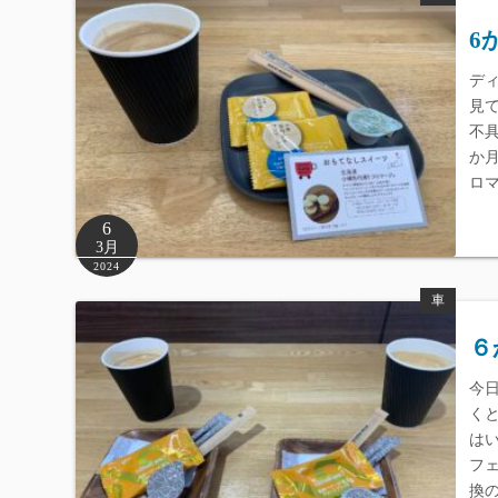
6
デ
見
不
か
ロ
6
3月
2024
車
６
今
く
は
フ
換