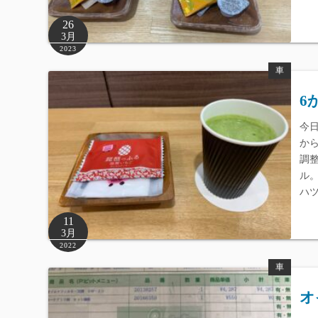
26
3月
2023
車
6
今
か
調
ル
ハ
11
3月
2022
車
オ