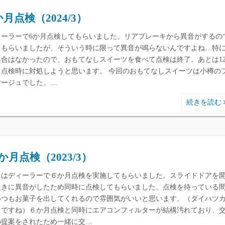
か月点検（2024/3）
ィーラーで6か月点検してもらいました。リアブレーキから異音がするの
てもらいましたが、そういう時に限って異音が鳴らないんですよね…特
具合はなかったので、おもてなしスイーツを食べて点検は終了。あとは1
月点検時に対処しようと思います。 今回のおもてなしスイーツは小樽の
マージュでした。…
続きを読む
か月点検（2023/3）
日はディーラーで６か月点検を実施してもらいました。スライドドアを
ときに異音がしたため同時に点検してもらいました。点検を待っている
いつもお菓子を出してくれるので雰囲気がいいと思います。（ダイハツ
ェですね）６か月点検と同時にエアコンフィルターが結構汚れており、
の提案をされたため一緒に交…