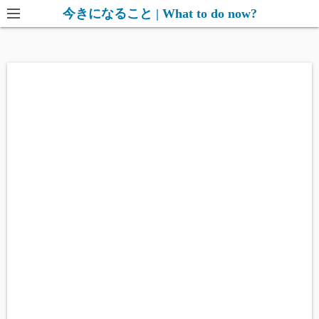
コ
今きになること | What to do now?
ン
テ
ン
ツ
へ
ス
キ
ッ
プ