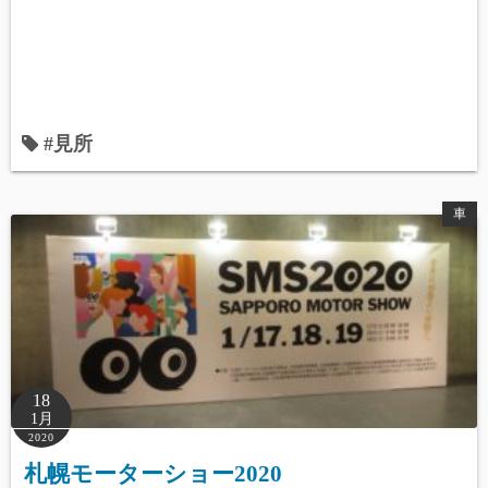
#見所
車
18
1月
2020
札幌モーターショー2020