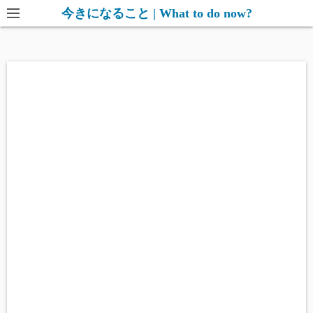
コ
今きになること | What to do now?
ン
テ
ン
ツ
へ
ス
キ
ッ
プ