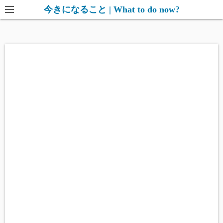
コ
今きになること | What to do now?
ン
テ
ン
ツ
へ
ス
キ
ッ
プ