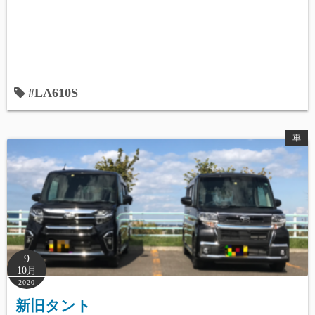
#LA610S
車
9
10月
2020
新旧タント