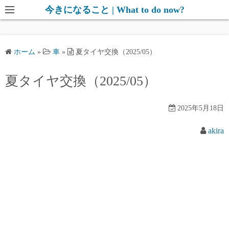
コ
今きになること | What to do now?
ン
テ
ン
ホーム
»
車
»
夏タイヤ交換（2025/05）
ツ
へ
夏タイヤ交換（2025/05）
ス
キ
2025年5月18日
ッ
プ
akira