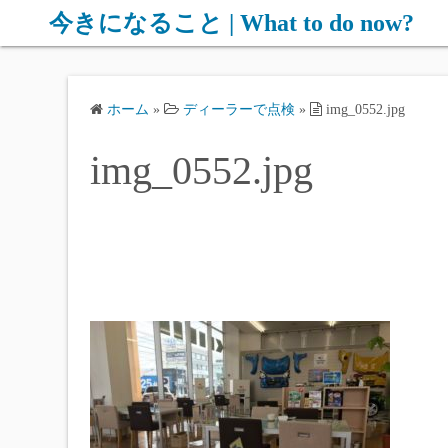
コ
今きになること | What to do now?
ン
テ
ン
ホーム
»
ディーラーで点検
»
img_0552.jpg
ツ
へ
img_0552.jpg
ス
キ
ッ
プ