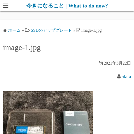
コ
今きになること | What to do now?
ン
テ
ン
ホーム
»
SSDのアップグレード
»
image-1.jpg
ツ
へ
image-1.jpg
ス
キ
2021年3月22日
ッ
プ
akira