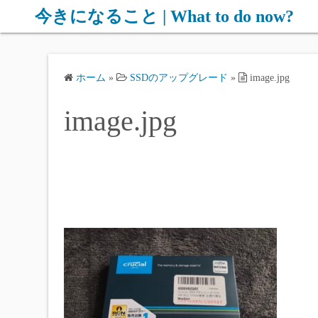
コ
今きになること | What to do now?
ン
テ
ン
ホーム
»
SSDのアップグレード
»
image.jpg
ツ
へ
image.jpg
ス
キ
ッ
プ