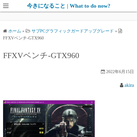
コ
今きになること | What to do now?
ン
テ
ン
ホーム
»
サブPCグラフィックガードアップグレード
»
ツ
FFXVベンチ-GTX960
へ
ス
FFXVベンチ-GTX960
キ
ッ
2022年6月15日
プ
akira