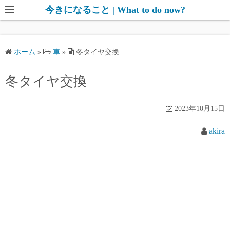
コ
今きになること | What to do now?
ン
テ
ン
ホーム
»
車
»
冬タイヤ交換
ツ
へ
冬タイヤ交換
ス
キ
2023年10月15日
ッ
プ
akira