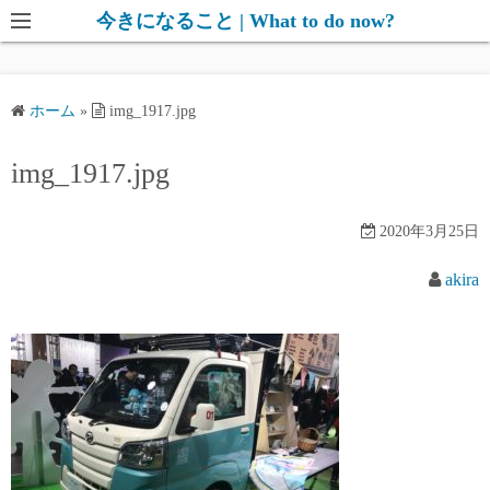
コ
今きになること | What to do now?
ン
テ
ン
ホーム
»
img_1917.jpg
ツ
へ
img_1917.jpg
ス
キ
2020年3月25日
ッ
プ
akira