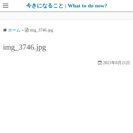
コ
今きになること | What to do now?
ン
テ
ン
ホーム
»
img_3746.jpg
ツ
へ
img_3746.jpg
ス
キ
2021年8月21日
ッ
プ