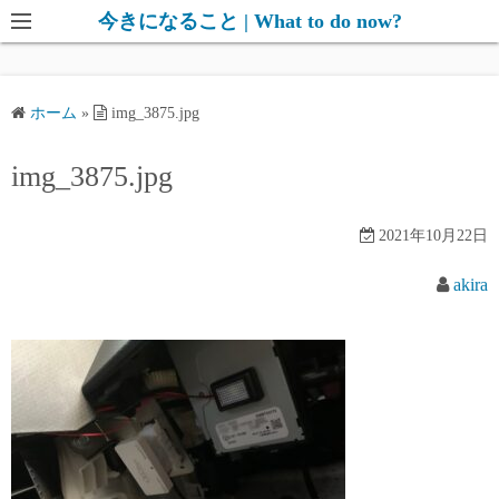
コ
今きになること | What to do now?
ン
テ
ン
ホーム
»
img_3875.jpg
ツ
へ
img_3875.jpg
ス
キ
2021年10月22日
ッ
プ
akira