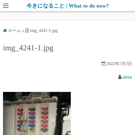
コ
今きになること | What to do now?
ン
テ
ン
ホーム
»
img_4241-1.jpg
ツ
へ
img_4241-1.jpg
ス
キ
2022年7月3日
ッ
プ
akira