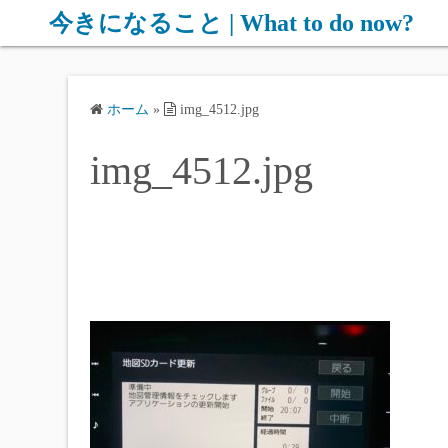
コ
今きになること | What to do now?
ン
テ
ン
ホーム
»
img_4512.jpg
ツ
へ
img_4512.jpg
ス
キ
ッ
プ