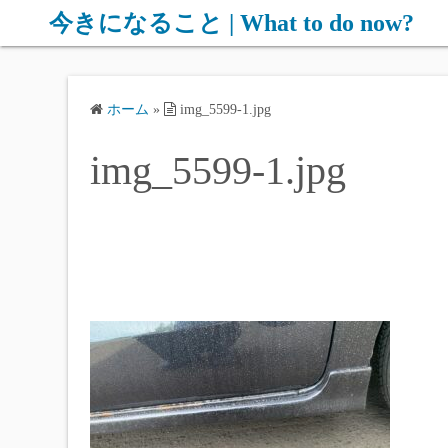
コ
今きになること | What to do now?
ン
テ
ン
ホーム
»
img_5599-1.jpg
ツ
へ
img_5599-1.jpg
ス
キ
ッ
プ